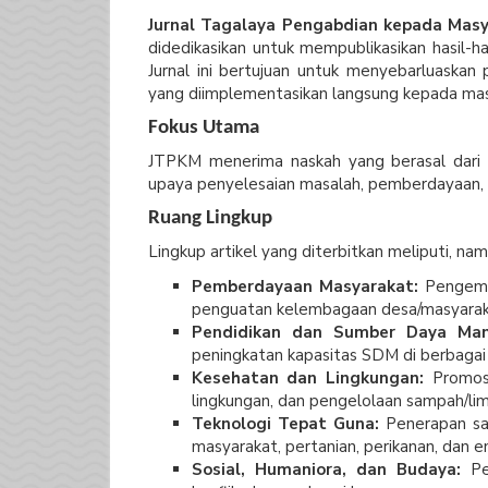
Jurnal Tagalaya Pengabdian kepada Masy
didedikasikan untuk mempublikasikan hasil-
Jurnal ini bertujuan untuk menyebarluaskan 
yang diimplementasikan langsung kepada mas
Fokus Utama
JTPKM menerima naskah yang berasal dari be
upaya penyelesaian masalah, pemberdayaan, d
Ruang Lingkup
Lingkup artikel yang diterbitkan meliputi, nam
Pemberdayaan Masyarakat:
Pengemba
penguatan kelembagaan desa/masyarak
Pendidikan dan Sumber Daya Man
peningkatan kapasitas SDM di berbagai 
Kesehatan dan Lingkungan:
Promosi
lingkungan, dan pengelolaan sampah/li
Teknologi Tepat Guna:
Penerapan sai
masyarakat, pertanian, perikanan, dan e
Sosial, Humaniora, dan Budaya:
Pel