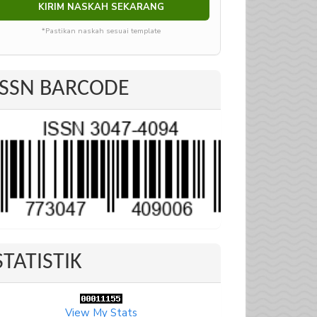
KIRIM NASKAH SEKARANG
*Pastikan naskah sesuai template
ISSN BARCODE
STATISTIK
View My Stats