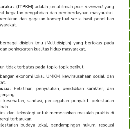
arakat (JTPKM)
adalah jurnal ilmiah
peer-reviewed
yang
hasil kegiatan pengabdian dan pemberdayaan masyarakat.
pemikiran dan gagasan konseptual serta hasil penelitian
yarakat.
rbagai disiplin ilmu (Multidisiplin) yang berfokus pada
an peningkatan kualitas hidup masyarakat.
un tidak terbatas pada topik-topik berikut:
ngan ekonomi lokal, UMKM, kewirausahaan sosial, dan
at.
usia:
Pelatihan, penyuluhan, pendidikan karakter, dan
jenjang.
 kesehatan, sanitasi, pencegahan penyakit, pelestarian
mbah.
ns dan teknologi untuk memecahkan masalah praktis di
nergi terbarukan.
estarian budaya lokal, pendampingan hukum, resolusi