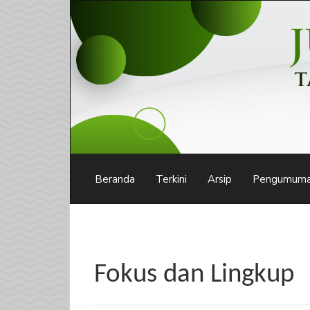
Navigasi
Utama
Isi
Utama
Bilah
Samping
Beranda
Terkini
Arsip
Pengumum
Fokus dan Lingkup