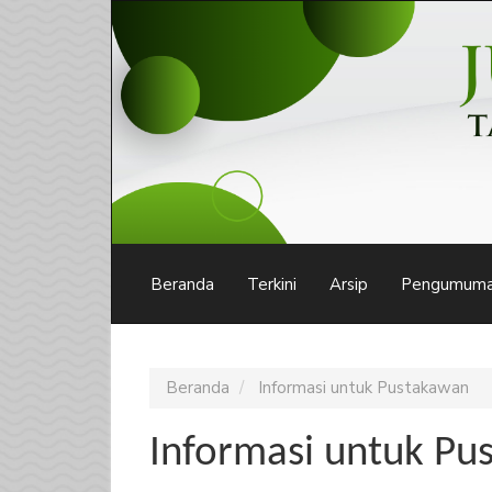
Navigasi
Utama
Isi
Utama
Bilah
Samping
Beranda
Terkini
Arsip
Pengumum
Beranda
Informasi untuk Pustakawan
Informasi untuk Pu