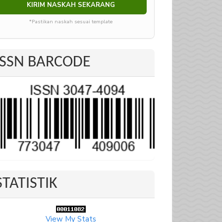
KIRIM NASKAH SEKARANG
*Pastikan naskah sesuai template
ISSN BARCODE
STATISTIK
View My Stats